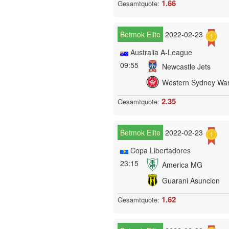
1.66
Gesamtquote:
Betmok Elite
2022-02-23
Australia A-League
09:55
Newcastle Jets
Western Sydney Wa
2.35
Gesamtquote:
Betmok Elite
2022-02-23
Copa Libertadores
23:15
America MG
Guarani Asuncion
1.62
Gesamtquote: