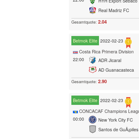
HYH Export Sebaco
Real Madriz FC
2.04
Gesamtquote:
Betmok Elite
2022-02-23
Costa Rica Primera Division
22:00
ADR Jicaral
AD Guanacasteca
2.90
Gesamtquote:
Betmok Elite
2022-02-23
CONCACAF Champions Leag
00:00
New York City FC
Santos de GuÃ¡piles