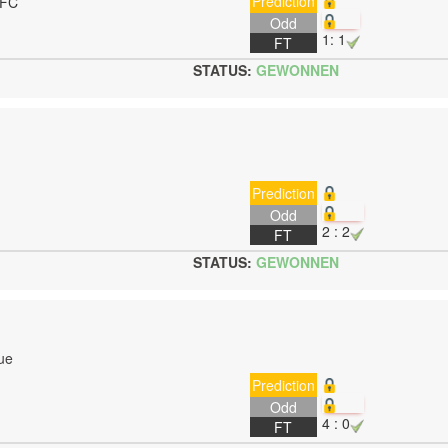
Prediction
 FC
Odd
1: 1
FT
STATUS:
GEWONNEN
Prediction
Odd
2 : 2
FT
STATUS:
GEWONNEN
ue
Prediction
Odd
4 : 0
FT