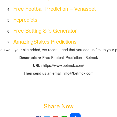
Free Football Prediction – Venasbet
Fcpredicts
Free Betting Slip Generator
AmazingStakes Predictions
f you want your site added, we recommend that you add us first to your 
Description:
Free Football Prediction - Betmok
URL:
https://www.betmok.com/
Then send us an email: info@betmok.com
Share Now