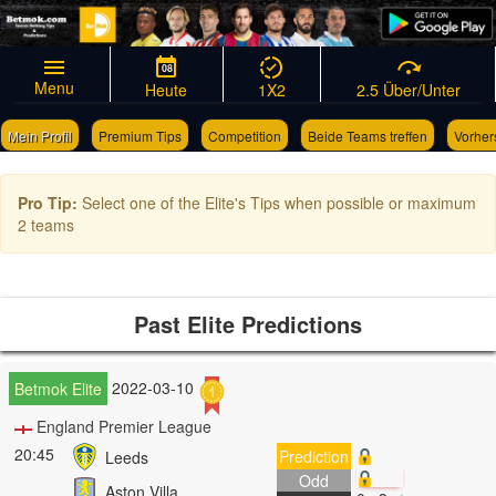
08
Menu
Heute
1X2
2.5 Über/Unter
Mein Profil
Premium Tips
Competition
Beide Teams treffen
Vorher
Links
Wettscheingenerator
Pro Tip:
Select one of the Elite's Tips when possible or maximum
2 teams
Past Elite Predictions
Betmok Elite
2022-03-10
England Premier League
20:45
Prediction
Leeds
Odd
Aston Villa