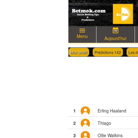
08
Menu
Aujourd'hui
Mon profil
Prédictions 1X2
Les d
Générateur de coupon de pari
1
Erling Haaland
2
Thiago
3
Ollie Watkins