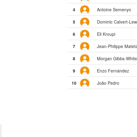
4
Antoine Semenyo
5
Dominic Calvert-Lew
6
Eli Kroupi
7
Jean-Philippe Matet
8
Morgan Gibbs-White
9
Enzo Fernández
10
João Pedro