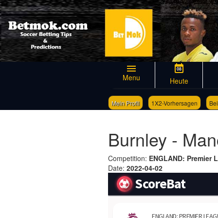
08
Menu
Heute
Mein Profil
1X2-Vorhersagen
Bei
Burnley - Manc
Competition:
ENGLAND: Premier 
Date:
2022-04-02