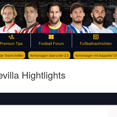
Premium Tips
Football Forum
Fußballnachrichten
de Teams treffen
Vorhersagen über/unter 2,5
Vorhersagen mit doppelter C
villa Hightlights