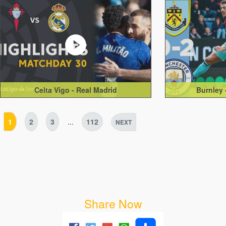
Celta Vigo - Real Madrid
Burnley 
1
2
3
...
112
NEXT
Share Now