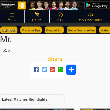
07
Menu
Heute
1X2
2.5 Über/Unter
Mein Profil
Premium Tips
Competition
Beide Teams treffen
Vorher
Mr.
Links
Wettscheingenerator
555
Share
Latest Matches Hightlights