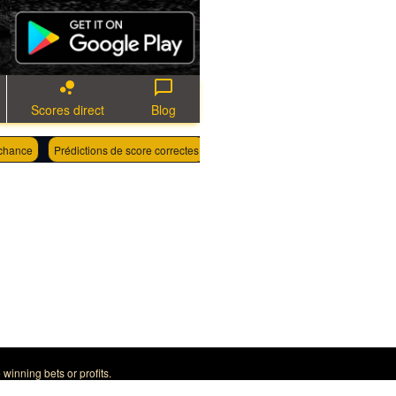
Scores direct
Blog
 chance
Prédictions de score correctes
Prédictions de demain
Records 
inning bets or profits.