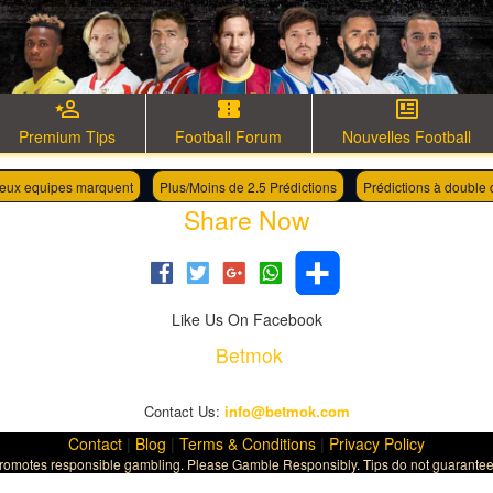
Premium Tips
Football Forum
Nouvelles Football
eux equipes marquent
Plus/Moins de 2.5 Prédictions
Prédictions à double
Share Now
Like Us On Facebook
Betmok
Contact Us:
info@betmok.com
Contact
|
Blog
|
Terms & Conditions
|
Privacy Policy
omotes responsible gambling. Please Gamble Responsibly. Tips do not guarantee w