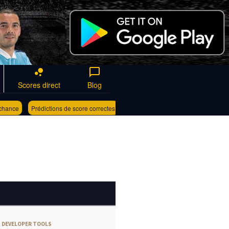
Scores direct
Blog
 chance
Prédictions de score correctes
Prédictions de demain
Records 