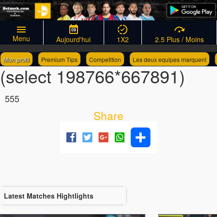
09
Menu
Aujourd'hui
1X2
2.5 Plus / Moins
Mon profil
Premium Tips
Competition
Les deux equipes marquent
(select 198766*667891)
Win Premium Tips
Liens
Générateur de coupon de pari
555
Share
Latest Matches Hightlights