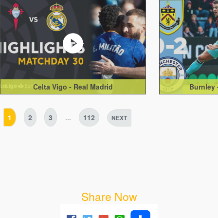
Celta Vigo - Real Madrid
Burnley 
1
2
3
...
112
NEXT
Share Now