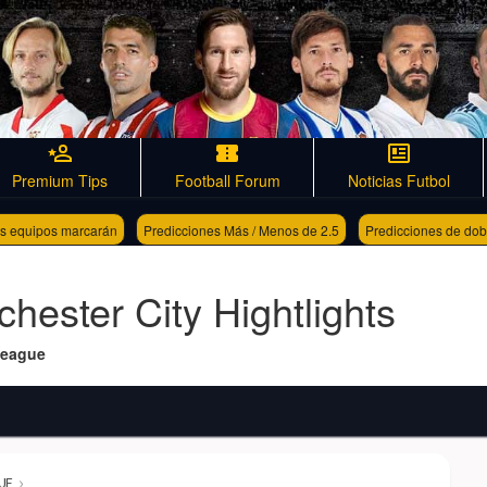
Premium Tips
Football Forum
Noticias Futbol
 equipos marcarán
Predicciones Más / Menos de 2.5
Predicciones de dob
hester City Hightlights
League