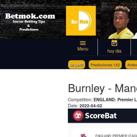
07
Menu
hoy dia
Mi perfil
Predicciones 1X2
Ambos
Generador de boletas de apuestas
Burnley - Manc
Competition:
ENGLAND: Premier 
Date:
2022-04-02